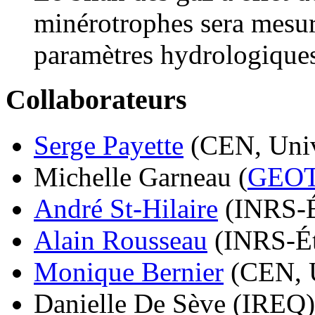
minérotrophes sera mesuré
paramètres hydrologiques
Collaborateurs
Serge Payette
(CEN, Univ
Michelle Garneau (
GEO
André St-Hilaire
(INRS-É
Alain Rousseau
(INRS-Ét
Monique Bernier
(CEN, U
Danielle De Sève (IREQ)