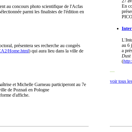
27 av
En co
nt au concours photo scientifique de l'Acfas
prése
sélectionnée parmi les finalistes de l'édition en
PICO 
Inte
L'
Int
au 6 
octoral, présentera ses recherche au congrès
a pré
LSEA2/Home.html
) qui aura lieu dans la ville de
Dust 
(
http
―
voir tous l
aîtrise et Michelle Garneau participeront au 7e
ille de Poznań en Pologne
 forme d'affiche.