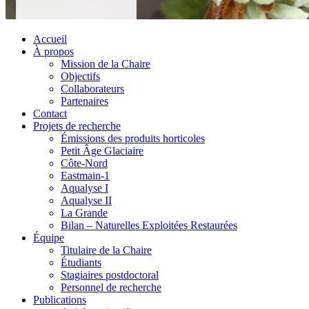
Accueil
À propos
Mission de la Chaire
Objectifs
Collaborateurs
Partenaires
Contact
Projets de recherche
Émissions des produits horticoles
Petit Âge Glaciaire
Côte-Nord
Eastmain-1
Aqualyse I
Aqualyse II
La Grande
Bilan – Naturelles Exploitées Restaurées
Équipe
Titulaire de la Chaire
Étudiants
Stagiaires postdoctoral
Personnel de recherche
Publications