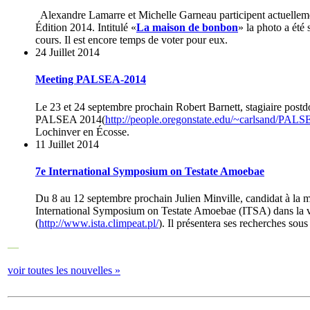
Alexandre Lamarre et Michelle Garneau participent actuelleme
Édition 2014. Intitulé «
La maison de bonbon
» la photo a été 
cours. Il est encore temps de voter pour eux.
24 Juillet 2014
Meeting PALSEA-2014
Le 23 et 24 septembre prochain Robert Barnett, stagiaire postd
PALSEA 2014(
http://people.oregonstate.edu/~carlsand/PA
Lochinver en Écosse.
11 Juillet 2014
7e International Symposium on Testate Amoebae
Du 8 au 12 septembre prochain Julien Minville, candidat à la m
International Symposium on Testate Amoebae (ITSA) dans la v
(
http://www.ista.climpeat.pl/
). Il présentera ses recherches sous
―
voir toutes les nouvelles »