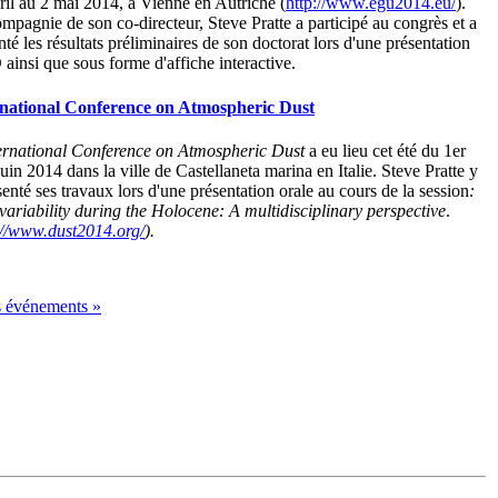
ril au 2 mai 2014, à Vienne en Autriche (
http://www.egu2014.eu/
).
mpagnie de son co-directeur, Steve Pratte a participé au congrès et a
nté les résultats préliminaires de son doctorat lors d'une présentation
ainsi que sous forme d'affiche interactive.
rnational Conference on Atmospheric Dust
ernational Conference on Atmospheric Dust
a eu lieu cet été du 1er
juin 2014 dans la ville de Castellaneta marina en Italie. Steve Pratte y
senté ses travaux lors d'une présentation orale au cours de la session
:
variability during the Holocene: A multidisciplinary perspective
.
://www.dust2014.org/
).
es événements »