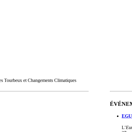
mes Tourbeux et Changements Climatiques
ÉVÉNE
EGU 
L’
Eu