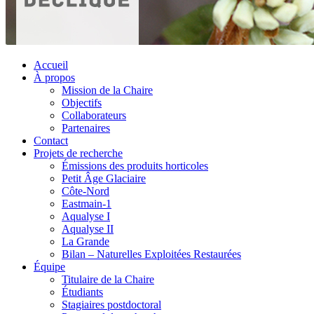
Accueil
À propos
Mission de la Chaire
Objectifs
Collaborateurs
Partenaires
Contact
Projets de recherche
Émissions des produits horticoles
Petit Âge Glaciaire
Côte-Nord
Eastmain-1
Aqualyse I
Aqualyse II
La Grande
Bilan – Naturelles Exploitées Restaurées
Équipe
Titulaire de la Chaire
Étudiants
Stagiaires postdoctoral