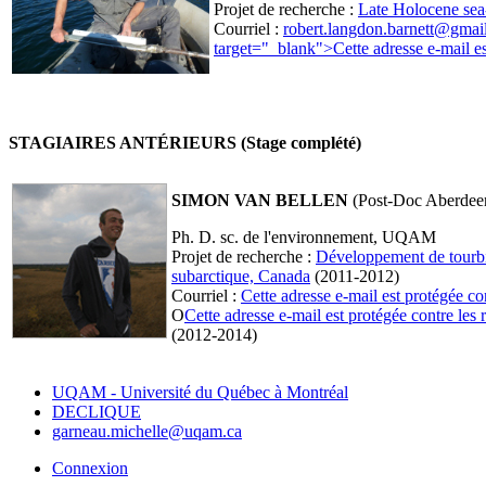
Projet de recherche :
Late Holocene sea
Courriel :
robert.langdon.barnett@gmai
target="_blank">
Cette adresse e-mail e
STAGIAIRES ANTÉRIEURS (Stage complété)
SIMON VAN BELLEN
(Post-Doc Aberd
Ph. D. sc. de l'environnement, UQAM
Projet de recherche :
Développement de tourbi
subarctique, Canada
(2011-2012)
Courriel :
Cette adresse e-mail est protégée co
O
Cette adresse e-mail est protégée contre les
(2012-2014)
UQAM - Université du Québec à Montréal
DECLIQUE
garneau.michelle@uqam.ca
Connexion