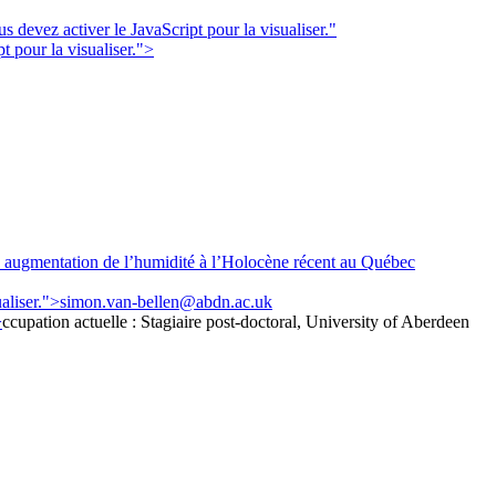
 devez activer le JavaScript pour la visualiser.
"
 pour la visualiser.
">
e augmentation de l’humidité à l’Holocène récent au Québec
aliser.
">
simon.van-bellen@abdn.ac.uk
>
ccupation actuelle : Stagiaire post-doctoral, University of Aberdeen