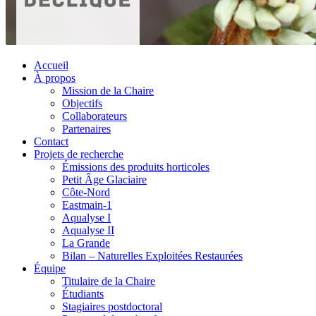
Accueil
À propos
Mission de la Chaire
Objectifs
Collaborateurs
Partenaires
Contact
Projets de recherche
Émissions des produits horticoles
Petit Âge Glaciaire
Côte-Nord
Eastmain-1
Aqualyse I
Aqualyse II
La Grande
Bilan – Naturelles Exploitées Restaurées
Équipe
Titulaire de la Chaire
Étudiants
Stagiaires postdoctoral