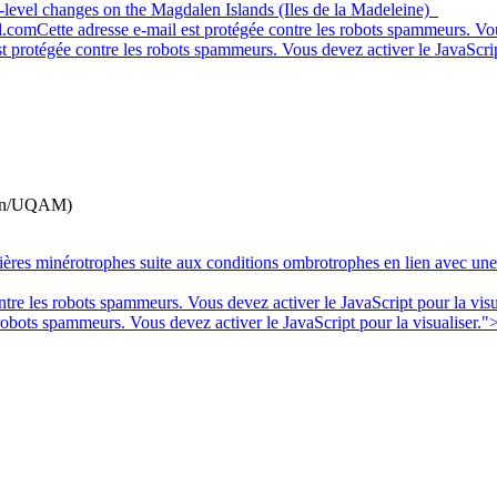
-level changes on the Magdalen Islands (Iles de la Madeleine)
l.com
Cette adresse e-mail est protégée contre les robots spammeurs. Vous
st protégée contre les robots spammeurs. Vous devez activer le JavaScript
een/UQAM)
ères minérotrophes suite aux conditions ombrotrophes en lien avec un
ntre les robots spammeurs. Vous devez activer le JavaScript pour la visu
 robots spammeurs. Vous devez activer le JavaScript pour la visualiser.
"